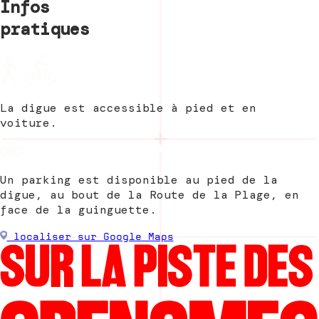
Infos
pratiques
La digue est accessible à pied et en
voiture.
Un parking est disponible au pied de la
digue, au bout de la Route de la Plage, en
face de la guinguette.
localiser sur Google Maps