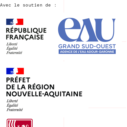
Avec le soutien de :